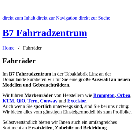
direkt zum Inhalt
direkt zur Navigation
direkt zur Suche
B7 Fahrradzentrum
Home
/ Fahrräder
Fahrräder
Im
B7 Fahrradzentrum
in der Tabakfabrik Linz an der
Donaulände kuratieren wir für Sie eine
große Auswahl an neuen
Modellen und Gebrauchträdern
.
Wir führen
Markenräder
von Herstellern wie
Brompton
,
Orbea
,
KTM
,
QiO
,
Tern
,
Conway
und
Excelsior
.
Auch wenn Sie
sportlich
unterwegs sind, sind Sie bei uns richtig:
Wir bieten alles vom günstigen Einsteigermodell bis zum Profibike.
Selbstverständlich bieten wir Ihnen auch ein umfangreiches
Sortiment an
Ersatzteilen
,
Zubehör
und
Bekleidung
.