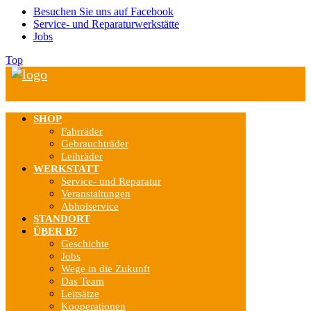
Besuchen Sie uns auf Facebook
Service- und Reparaturwerkstätte
Jobs
Top
SHOP
Fahrräder
Gebrauchträder
Leihräder
WERKSTATT
Service- und Reparatur
Veranstaltungen
Abholservice
STANDORT
ÜBER B7
Geschichte
Jobs
Wege in die Zukunft
Das Team
Leitsätze
Kooperationen